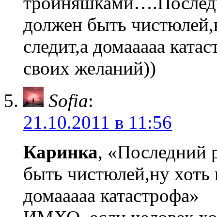
тройняшками….Последни
должен быть чистюлей,н
следит,а домааааа ката
своих желаний))
Sofia
:
21.10.2011 в 11:56
Каринка
, «Последний 
быть чистюлей,ну хоть н
домааааа катастрофа»